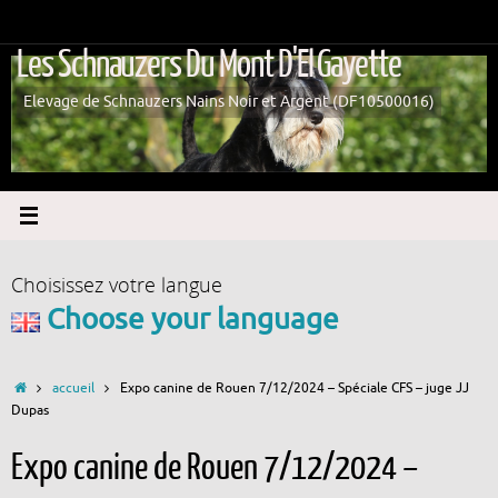
Passer
au
Les Schnauzers Du Mont D'El Gayette
contenu
Elevage de Schnauzers Nains Noir et Argent (DF10500016)
Choisissez votre langue
Choose your language
Accueil
accueil
Expo canine de Rouen 7/12/2024 – Spéciale CFS – juge JJ
Dupas
Expo canine de Rouen 7/12/2024 –