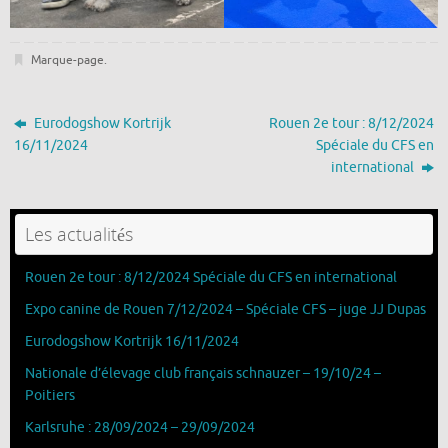
Marque-page
.
Eurodogshow Kortrijk
Rouen 2e tour : 8/12/2024
16/11/2024
Spéciale du CFS en
international
Les actualités
Rouen 2e tour : 8/12/2024 Spéciale du CFS en international
Expo canine de Rouen 7/12/2024 – Spéciale CFS – juge JJ Dupas
Eurodogshow Kortrijk 16/11/2024
Nationale d’élevage club français schnauzer – 19/10/24 –
Poitiers
Karlsruhe : 28/09/2024 – 29/09/2024