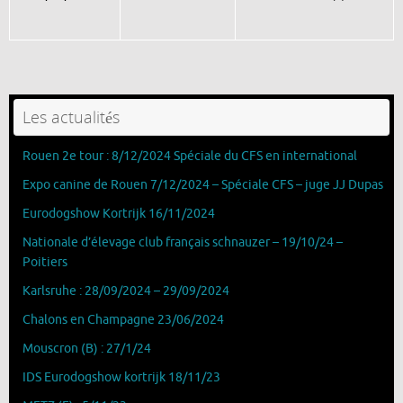
Les actualités
Rouen 2e tour : 8/12/2024 Spéciale du CFS en international
Expo canine de Rouen 7/12/2024 – Spéciale CFS – juge JJ Dupas
Eurodogshow Kortrijk 16/11/2024
Nationale d’élevage club français schnauzer – 19/10/24 –
Poitiers
Karlsruhe : 28/09/2024 – 29/09/2024
Chalons en Champagne 23/06/2024
Mouscron (B) : 27/1/24
IDS Eurodogshow kortrijk 18/11/23