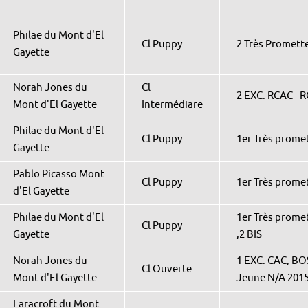
Philae du Mont d'El
Cl Puppy
2 Très Promett
Gayette
Norah Jones du
Cl
2 EXC. RCAC - 
Mont d'El Gayette
Intermédiare
Philae du Mont d'El
Cl Puppy
1er Très promet
Gayette
Pablo Picasso Mont
Cl Puppy
1er Très prome
d'El Gayette
Philae du Mont d'El
1er Très prome
Cl Puppy
Gayette
,2 BIS
Norah Jones du
1 EXC. CAC, BO
Cl Ouverte
Mont d'El Gayette
Jeune N/A 201
Laracroft du Mont