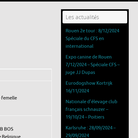
Les actualités
Rouen 2e tour : 8/12/2024
Spéciale du CFS en
international
Expo canine de Rouen
7/12/2024 – Spéciale CFS –
juge JJ Dupas
Eurodogshow Kortrijk
16/11/2024
 femelle
Nationale d’élevage club
français schnauzer –
19/10/24 – Poitiers
Karlsruhe : 28/09/2024 –
IB BOS
29/09/2024
 Belgique