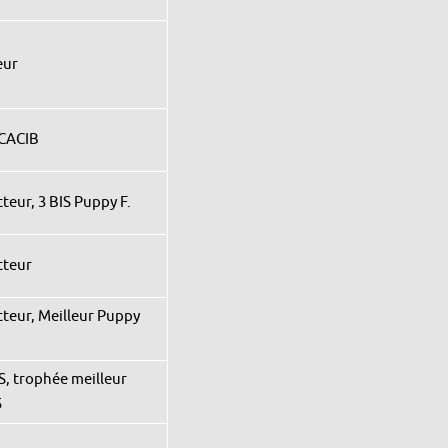
eur
RCACIB
teur, 3 BIS Puppy F.
tteur
tteur, Meilleur Puppy
S, trophée meilleur
5