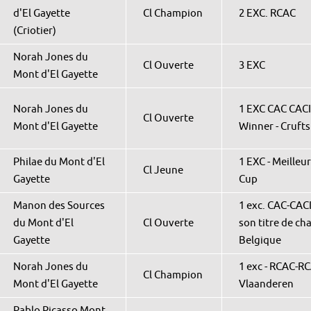
d'El Gayette
Cl Champion
2 EXC. RCAC
(Criotier)
Norah Jones du
Cl Ouverte
3 EXC
Mont d'El Gayette
Norah Jones du
1 EXC CAC CACI
Cl Ouverte
Mont d'El Gayette
Winner - Crufts
Philae du Mont d'El
1 EXC - Meilleu
Cl Jeune
Gayette
Cup
Manon des Sources
1 exc. CAC-CACI
du Mont d'El
Cl Ouverte
son titre de c
Gayette
Belgique
Norah Jones du
1 exc - RCAC-RC
Cl Champion
Mont d'El Gayette
Vlaanderen
Pablo Picasso Mont