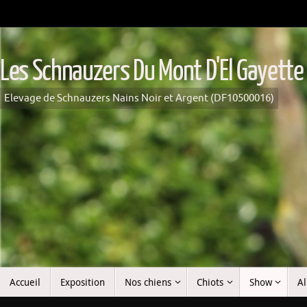
Passer
au
contenu
Les Schnauzers Du Mont D'El Gayette
Elevage de Schnauzers Nains Noir et Argent (DF10500016)
Passer
Accueil
Exposition
Nos chiens
Chiots
Show
A
au
contenu