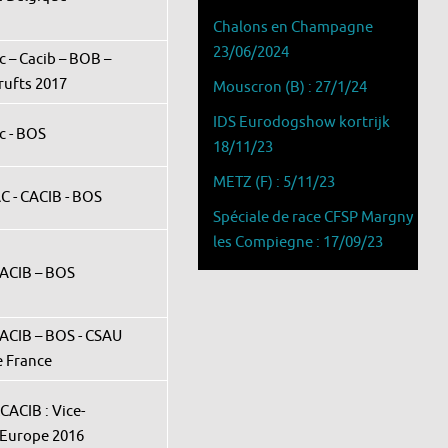
Chalons en Champagne
23/06/2024
ac – Cacib – BOB –
rufts 2017
Mouscron (B) : 27/1/24
IDS Eurodogshow kortrijk
ac - BOS
18/11/23
METZ (F) : 5/11/23
AC - CACIB - BOS
Spéciale de race CFSP Margny
les Compiegne : 17/09/23
CACIB – BOS
CACIB – BOS - CSAU
 France
CACIB : Vice-
Europe 2016