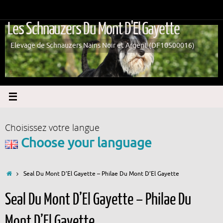
Passer
au
Les Schnauzers Du Mont D'El Gayette
contenu
Elevage de Schnauzers Nains Noir et Argent (DF10500016)
Choisissez votre langue
Choose your language
Accueil
Seal Du Mont D’El Gayette – Philae Du Mont D’El Gayette
Seal Du Mont D’El Gayette – Philae Du
Mont D’El Gayette