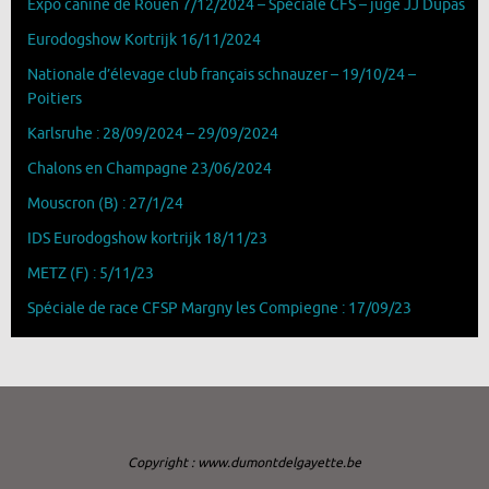
Expo canine de Rouen 7/12/2024 – Spéciale CFS – juge JJ Dupas
Eurodogshow Kortrijk 16/11/2024
Nationale d’élevage club français schnauzer – 19/10/24 –
Poitiers
Karlsruhe : 28/09/2024 – 29/09/2024
Chalons en Champagne 23/06/2024
Mouscron (B) : 27/1/24
IDS Eurodogshow kortrijk 18/11/23
METZ (F) : 5/11/23
Spéciale de race CFSP Margny les Compiegne : 17/09/23
Copyright : www.dumontdelgayette.be