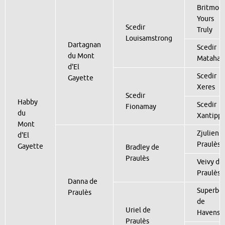
Britmor
Yours
Scedir
Truly
Louisamstrong
Dartagnan
Scedir
du Mont
Matahari
d'El
Scedir
Gayette
Xeres
Scedir
Habby
Scedir
Fionamay
du
Xantipp
Mont
Zjulien 
d'El
Praulès
Gayette
Bradley de
Praulès
Veivy de
Praulès
Danna de
Superbo
Praulès
de
Uriel de
Havenst
Praulès