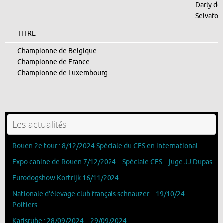
Darly del
Selvafos
TITRE
Championne de Belgique
Championne de France
Championne de Luxembourg
Les actualités
Rouen 2e tour : 8/12/2024 Spéciale du CFS en international
Expo canine de Rouen 7/12/2024 – Spéciale CFS – juge JJ Dupas
Eurodogshow Kortrijk 16/11/2024
Nationale d’élevage club français schnauzer – 19/10/24 –
Poitiers
Karlsruhe : 28/09/2024 – 29/09/2024