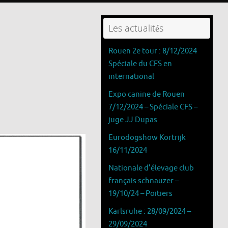
Les actualités
Rouen 2e tour : 8/12/2024
Spéciale du CFS en
international
Expo canine de Rouen
7/12/2024 – Spéciale CFS –
juge JJ Dupas
Eurodogshow Kortrijk
16/11/2024
Nationale d’élevage club
français schnauzer –
19/10/24 – Poitiers
Karlsruhe : 28/09/2024 –
29/09/2024