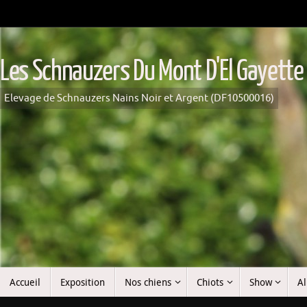
Passer
au
contenu
Les Schnauzers Du Mont D'El Gayette
Elevage de Schnauzers Nains Noir et Argent (DF10500016)
Passer
Accueil
Exposition
Nos chiens
Chiots
Show
A
au
contenu