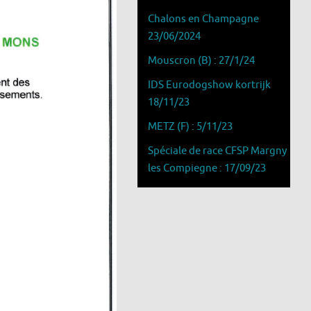
Chalons en Champagne
23/06/2024
Mouscron (B) : 27/1/24
IDS Eurodogshow kortrijk
18/11/23
METZ (F) : 5/11/23
Spéciale de race CFSP Margny
les Compiegne : 17/09/23