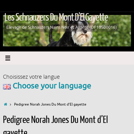
Passer
au
Les Schnauzers Du Mont D'El Gayette
contenu
Elevage de Schnauzers Nains Noir et Argent (DF10500016)
Choisissez votre langue
Choose your language
Accueil
Pedigree Norah Jones Du Mont d’El gayette
Pedigree Norah Jones Du Mont d’El
gayette