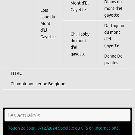
Diams du
Mont d'El
mont d'el
Gayette
Lois
gayette
Lane du
Mont
Dartagnan
d'El
du mont
Ch. Habby
Gayette
d'el
du mont
gayette
d'el
gayette
Danna De
praules
TITRE
Championne Jeune Belgique
Les actualités
Rouen 2e tour : 8/12/2024 Spéciale du CFS en international