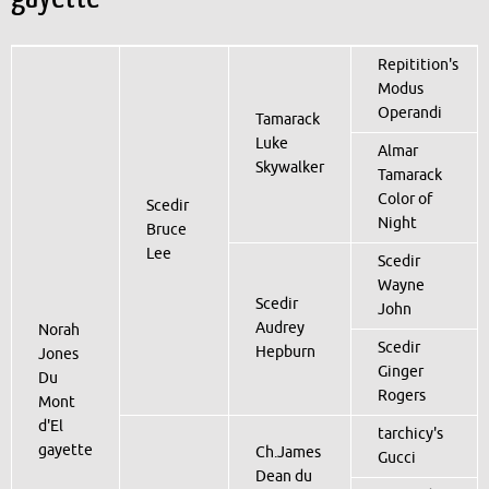
Repitition's
Modus
Operandi
Tamarack
Luke
Almar
Skywalker
Tamarack
Color of
Scedir
Night
Bruce
Lee
Scedir
Wayne
Scedir
John
Audrey
Norah
Scedir
Hepburn
Jones
Ginger
Du
Rogers
Mont
d'El
tarchicy's
gayette
Ch.James
Gucci
Dean du