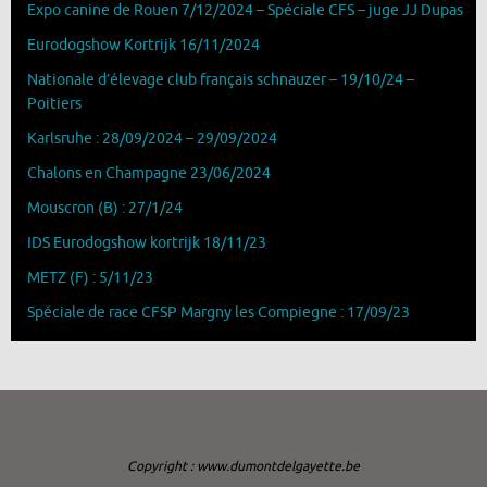
Expo canine de Rouen 7/12/2024 – Spéciale CFS – juge JJ Dupas
Eurodogshow Kortrijk 16/11/2024
Nationale d’élevage club français schnauzer – 19/10/24 –
Poitiers
Karlsruhe : 28/09/2024 – 29/09/2024
Chalons en Champagne 23/06/2024
Mouscron (B) : 27/1/24
IDS Eurodogshow kortrijk 18/11/23
METZ (F) : 5/11/23
Spéciale de race CFSP Margny les Compiegne : 17/09/23
Copyright : www.dumontdelgayette.be