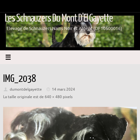
Passer
au
Les Schnauzers Du Mont D'El Gayette
contenu
Elevage de Schnauzers Nains Noir et Argent (DF10500016)
IMG_2038
dumontdelgayette
14 mars 2024
La taille originale est de
640 × 480
pixels