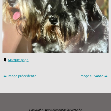
Marque-page
.
Image précédente
Image suivante
Copyright : www.dumontdelgayette.be