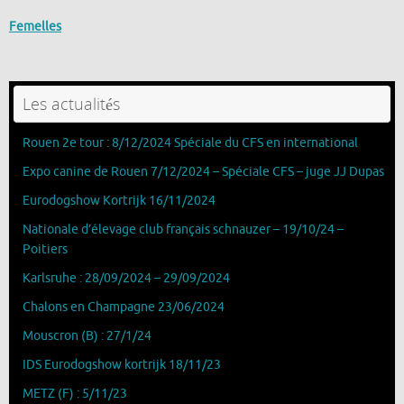
Femelles
Les actualités
Rouen 2e tour : 8/12/2024 Spéciale du CFS en international
Expo canine de Rouen 7/12/2024 – Spéciale CFS – juge JJ Dupas
Eurodogshow Kortrijk 16/11/2024
Nationale d’élevage club français schnauzer – 19/10/24 –
Poitiers
Karlsruhe : 28/09/2024 – 29/09/2024
Chalons en Champagne 23/06/2024
Mouscron (B) : 27/1/24
IDS Eurodogshow kortrijk 18/11/23
METZ (F) : 5/11/23