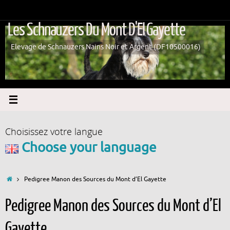
Passer
au
Les Schnauzers Du Mont D'El Gayette
contenu
Elevage de Schnauzers Nains Noir et Argent (DF10500016)
Choisissez votre langue
Choose your language
Accueil
Pedigree Manon des Sources du Mont d’El Gayette
Pedigree Manon des Sources du Mont d’El
Gayette