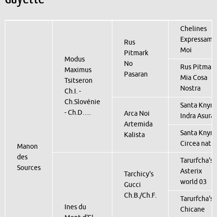
Chelines
Expressame
Rus
Moi
Pitmark
Modus
No
Rus Pitmark
Maximus
Pasaran
Mia Cosa
Tsitseron
Nostra
Ch.I. -
Ch.Slovénie
Santa Knyry
- Ch.D….
Arca Noi
Indra Asura
Artemida
Santa Knyry
Kalista
Circea natha
Manon
des
Tarurfcha's
Sources
Asterix
Tarchicy's
world 03
Gucci
Ch.B./Ch.F.
Tarurfcha's
Ines du
Chicane