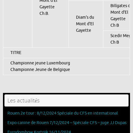
Mont d'El
Billgates du
Gayette
Mont d'El
Ch.B.
Diam's du
Gayette
Mont d'El
Ch B
Gayette
Scedir Meg
Ch B
TITRE
Championne jeune Luxembourg
Championne Jeune de Belgique
Les actualités
Rouen 2e tour : 8/12/2024 Spéciale du CFS en international
Expo canine de Rouen 7/12/2024 – Spéciale CFS – juge JJ Dupas
Eurodogshow Kortrijk 16/11/2024