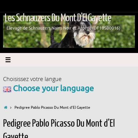
Passer
au
Les Schnauzers Du Mont D'El Gayette
contenu
Elevage de Schnauzers Nains Noir et Argent (DF10500016)
Choisissez votre langue
Choose your language
Accueil
Pedigree Pablo Picasso Du Mont d’El Gayette
Pedigree Pablo Picasso Du Mont d’El
Gayette