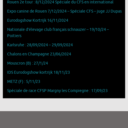
Rouen 2e tour : 8/12/2024 Spéciale du CFS en international
Expo canine de Rouen 7/12/2024 – Spéciale CFS – juge JJ Dupas
Eurodogshow Kortrijk 16/11/2024
Nationale d’élevage club français schnauzer – 19/10/24 –
Poitiers
Karlsruhe : 28/09/2024 – 29/09/2024
Chalons en Champagne 23/06/2024
Mouscron (B) : 27/1/24
IDS Eurodogshow kortrijk 18/11/23
METZ (F) : 5/11/23
Spéciale de race CFSP Margny les Compiegne : 17/09/23