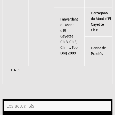
Dartagnan
du Mont d'El
Fanyardant
Gayette
du Mont
Ch B
d'El
Gayette
Ch B; Ch F;
Ch Int, Top
Danna de
Dog 2009
Praulès
TITRES
.
Les actualités