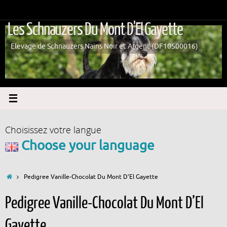
Passer
au
Les Schnauzers Du Mont D'El Gayette
contenu
Elevage de Schnauzers Nains Noir et Argent (DF10500016)
Choisissez votre langue
Choose your language
Accueil
Pedigree Vanille-Chocolat Du Mont D’El Gayette
Pedigree Vanille-Chocolat Du Mont D’El
Gayette