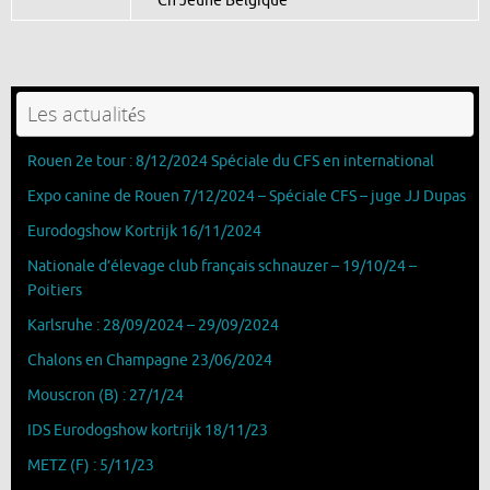
Ch Jeune Belgique
Les actualités
Rouen 2e tour : 8/12/2024 Spéciale du CFS en international
Expo canine de Rouen 7/12/2024 – Spéciale CFS – juge JJ Dupas
Eurodogshow Kortrijk 16/11/2024
Nationale d’élevage club français schnauzer – 19/10/24 –
Poitiers
Karlsruhe : 28/09/2024 – 29/09/2024
Chalons en Champagne 23/06/2024
Mouscron (B) : 27/1/24
IDS Eurodogshow kortrijk 18/11/23
METZ (F) : 5/11/23