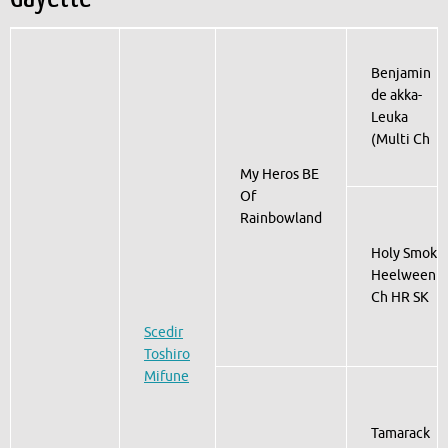
Benjamin
de akka-
Leuka
(Multi Ch
My Heros BE
Of
Rainbowland
Holy Smoke
Heelween
Ch HR SK
Scedir
Toshiro
Mifune
Tamarack