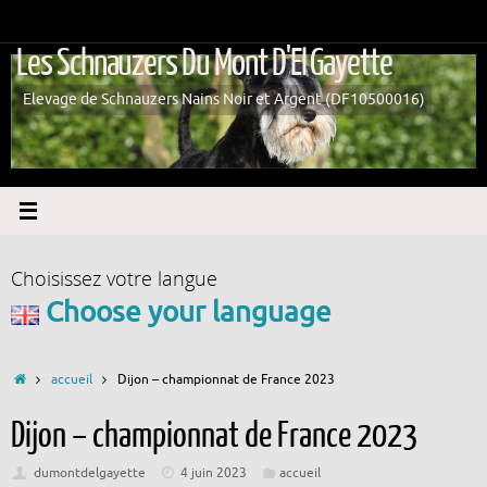
Passer
au
Les Schnauzers Du Mont D'El Gayette
contenu
Elevage de Schnauzers Nains Noir et Argent (DF10500016)
Choisissez votre langue
Choose your language
Accueil
accueil
Dijon – championnat de France 2023
Dijon – championnat de France 2023
dumontdelgayette
4 juin 2023
accueil