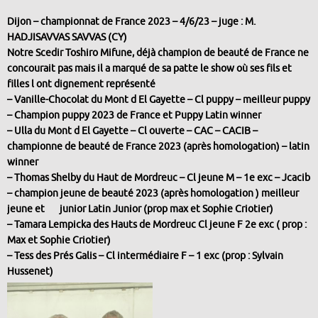
Dijon – championnat de France 2023 – 4/6/23 – juge : M.
HADJISAVVAS SAVVAS (CY)
Notre Scedir Toshiro Mifune, déjà champion de beauté de France ne
concourait pas mais il a marqué de sa patte le show où ses fils et
filles l ont dignement représenté
– Vanille-Chocolat du Mont d El Gayette – Cl puppy – meilleur puppy
– Champion puppy 2023 de France et Puppy Latin winner
– Ulla du Mont d El Gayette – Cl ouverte – CAC – CACIB –
championne de beauté de France 2023 (après homologation) – latin
winner
– Thomas Shelby du Haut de Mordreuc – Cl jeune M – 1e exc – Jcacib
– champion jeune de beauté 2023 (après homologation ) meilleur
jeune et junior Latin Junior (prop max et Sophie Criotier)
– Tamara Lempicka des Hauts de Mordreuc Cl jeune F 2e exc ( prop :
Max et Sophie Criotier)
– Tess des Prés Galis – Cl intermédiaire F – 1 exc
(prop : Sylvain
Hussenet)