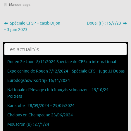
Marque-page
.
Spéciale CFSP – cacib Dijon
Douai (F) : 15/7/23
– 3 juin 2023
Les actualités
Rouen 2e tour : 8/12/2024 Spéciale du CFS en international
Expo canine de Rouen 7/12/2024 – Spéciale CFS – juge JJ Dupas
Eurodogshow Kortrijk 16/11/2024
Nationale d’élevage club français schnauzer – 19/10/24 –
Poitiers
Karlsruhe : 28/09/2024 – 29/09/2024
Chalons en Champagne 23/06/2024
Mouscron (B) : 27/1/24