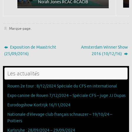
Norah Jones RCAC-RCACIB
Marque-page
.
Exposition de Maastricht
Amsterdam Winner Show
(25/09/2016)
2016 (10/12/16)
Les actualités
Rouen 2e tour : 8/12/2024 Spéciale du CFS en international
Expo canine de Rouen 7/12/2024 – Spéciale CFS – juge JJ Dupas
Eurodogshow Kortrijk 16/11/2024
Nationale d’élevage club français schnauzer – 19/10/24 –
Poitiers
Karlsruhe : 28/09/2024 – 29/09/2024