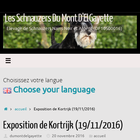
Passer
au
Les Schnauzers Du Mont D'El Gayette
contenu
Elevage de Schnauzers Nains Noir et Argent (DF10500016)
Choisissez votre langue
Choose your language
Accueil
accueil
Exposition de Kortrijk (19/11/2016)
Exposition de Kortrijk (19/11/2016)
dumontdelgayette
20 novembre 2016
accueil