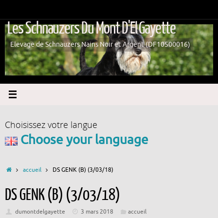
Passer
au
Les Schnauzers Du Mont D'El Gayette
contenu
Elevage de Schnauzers Nains Noir et Argent (DF10500016)
Choisissez votre langue
Choose your language
Accueil
accueil
DS GENK (B) (3/03/18)
DS GENK (B) (3/03/18)
dumontdelgayette
3 mars 2018
accueil