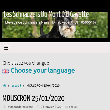
Passer
au
Les Schnauzers Du Mont D'El Gayette
contenu
Elevage de Schnauzers Nains Noir et Argent (DF10500016)
Choisissez votre langue
Choose your language
Accueil
accueil
MOUSCRON 25/01/2020
MOUSCRON 25/01/2020
dumontdelgayette
25 janvier 2020
accueil